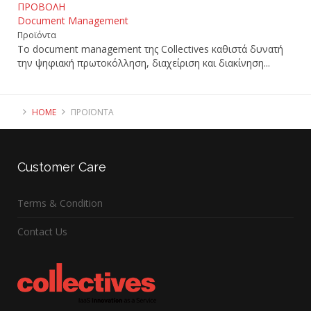
ΠΡΟΒΟΛΗ
Document Management
Προϊόντα
Το document management της Collectives καθιστά δυνατή
την ψηφιακή πρωτοκόλληση, διαχείριση και διακίνηση...
HOME
ΠΡΟΪΌΝΤΑ
Customer
Care
Terms & Condition
Contact Us