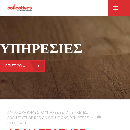
ΥΠΗΡΕΣΊΕΣ
ΕΠΙΣΤΡΟΦΉ
ΚΑΤΑΧΩΡΉΘΗΚΕ ΣΤΟ
ΥΠΗΡΕΣΊΕΣ
ΕΤΙΚΈΤΕΣ:
ARCHITECTURE DESIGN SOLUTIONS
,
ΥΠΗΡΕΣΊΕΣ
ΕΚΤΎΠΩΣΗ