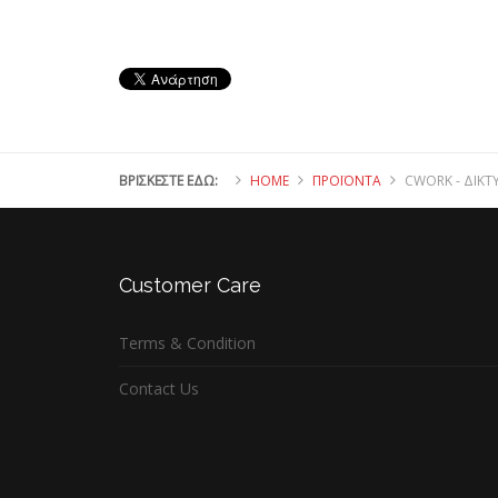
ΒΡΊΣΚΕΣΤΕ ΕΔΏ:
HOME
ΠΡΟΪΌΝΤΑ
CWORK - ΔΊΚΤ
Customer
Care
Terms & Condition
Contact Us