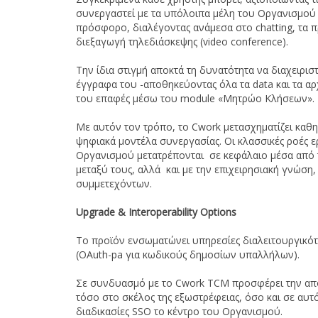
συνεργαστεί με τα υπόλοιπα μέλη του Οργανισμού 
πρόσφορο, διαλέγοντας ανάμεσα στο chatting, τα πρ
διεξαγωγή τηλεδιάσκεψης (video conference).
Την ίδια στιγμή αποκτά τη δυνατότητα να διαχειρισ
έγγραφα του -αποθηκεύοντας όλα τα data και τα αρχ
του επαφές μέσω του module «Μητρώο Κλήσεων».
Με αυτόν τον τρόπο, το Cwork μετασχηματίζει καθη
ψηφιακά μοντέλα συνεργασίας. Οι κλασσικές ροές 
Οργανισμού μετατρέπονται σε κεφάλαιο μέσα από
μεταξύ τους, αλλά και με την επιχειρησιακή γνώση,
συμμετεχόντων.
Upgrade &
Interoperability
Options
Το προϊόν ενσωματώνει υπηρεσίες διαλειτουργικότ
(OAuth-pa για κωδικούς δημοσίων υπαλλήλων).
Σε συνδυασμό με το Cwork TCM προσφέρει την απόλ
τόσο στο σκέλος της εξωστρέφειας, όσο και σε αυτ
διαδικασίες SSO το κέντρο του Οργανισμού.