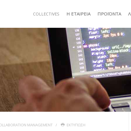
Η ΕΤΑΙΡΕΊΑ
ΠΡΟΪΌΝΤΑ
Λ
COLLECTIVES
OLLABORATION MANAGEMENT
ΕΚΤΎΠΩΣΗ