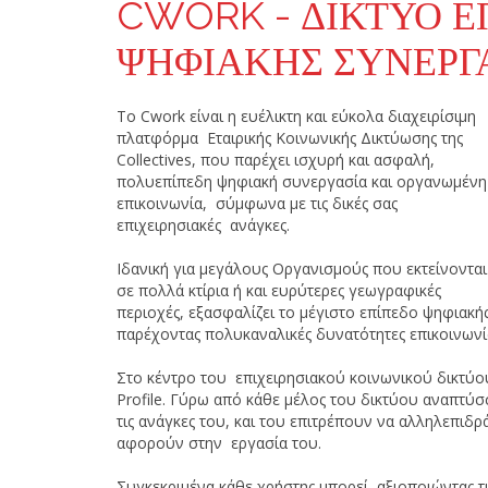
CWORK - ΔΊΚΤΥΟ 
ΨΗΦΙΑΚΉΣ ΣΥΝΕΡΓ
Το Cwork είναι η ευέλικτη και εύκολα διαχειρίσιμη
πλατφόρμα Εταιρικής Κοινωνικής Δικτύωσης της
Collectives, που παρέχει ισχυρή και ασφαλή,
πολυεπίπεδη ψηφιακή συνεργασία και οργανωμένη
επικοινωνία, σύμφωνα με τις δικές σας
επιχειρησιακές ανάγκες.
Ιδανική για μεγάλους Οργανισμούς που εκτείνονται
σε πολλά κτίρια ή και ευρύτερες γεωγραφικές
περιοχές, εξασφαλίζει το μέγιστο επίπεδο ψηφιακής 
παρέχοντας πολυκαναλικές δυνατότητες επικοινωνί
Στο κέντρο του επιχειρησιακού κοινωνικού δικτύο
Profile. Γύρω από κάθε μέλος του δικτύου αναπτύ
τις ανάγκες του, και του επιτρέπουν να αλληλεπιδ
αφορούν στην εργασία του.
Συγκεκριμένα κάθε χρήστης μπορεί, αξιοποιώντας τ