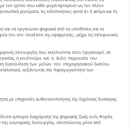
με τον τρόπο που κάθε φορά προκρίνει ως τον πλέον
οσωπικά μηνύματα, τις ειδοποιήσεις «post it» ή ακόμα και τη
τεί και να οργανώσει ψηφιακά από τις υποθέσεις και τα
εία του στο cloud box της εφαρμογής-, μέχρι τις τηλεφωνικές
μερινές λειτουργίες που εκτελούνται στον Οργανισμό, σε
εργασίας, η κουλτούρα και η άυλη περιουσία του
 τη διασύνδεση των μελών του επιχειρησιακού δικτύου
 επιλεκτικά, αυξάνοντας την παραγωγικότητα των
ητας με υπηρεσίες αυθεντικοποίησης της δημόσιας διοίκησης
υτα εμπειρία διαχείρισης της ψηφιακής ζωής ενός Φορέα,
ό της εσωτερικής λειτουργίας, αποτελώντας μέσα από