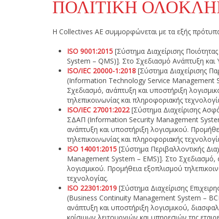
ΠΟΛΙΤΙΚΉ ΟΛΟΚΛΗ
Η Collectives AE συμμορφώνεται με τα εξής πρότυπ
ISO 9001:2015
[Σύστημα Διαχείρισης Ποιότητας
System – QMS)]. Στο Σχεδιασμό Ανάπτυξη και 
ISO/IEC 20000-1:2018
[Σύστημα Διαχείρισης Π
(Information Technology Service Management 
Σχεδιασμό, ανάπτυξη και υποστήριξη λογισμι
τηλεπικοινωνίας και πληροφοριακής τεχνολογία
ISO/IEC 27001:2022
[Σύστημα Διαχείρισης Ασφ
ΣΔΑΠ (Information Security Management System
ανάπτυξη και υποστήριξη λογισμικού. Προμήθ
τηλεπικοινωνίας και πληροφοριακής τεχνολογία
ISO 14001:2015
[Σύστημα Περιβαλλοντικής Διαχ
Management System – EMS)]. Στο Σχεδιασμό, 
λογισμικού. Προμήθεια εξοπλισμού τηλεπικοιν
τεχνολογίας.
ISO 22301:2019
[Σύστημα Διαχείρισης Επιχειρη
(Business Continuity Management System – BC
ανάπτυξη και υποστήριξη λογισμικού, διασφαλ
κρίσιμων λειτουργιών και υπηρεσιών της εταιρε