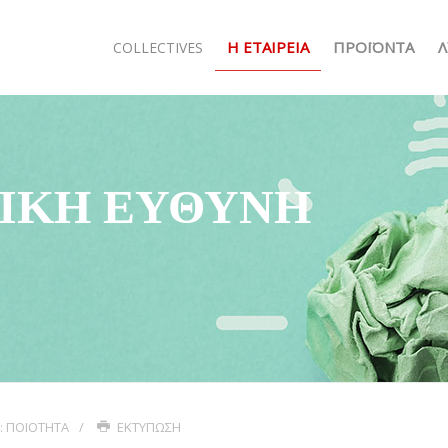
Η ΕΤΑΙΡΕΊΑ
ΠΡΟΪΌΝΤΑ
Λ
COLLECTIVES
ΝΙΚΉ ΕΥΘΎΝΗ
:
ΠΟΙΌΤΗΤΑ
ΕΚΤΎΠΩΣΗ