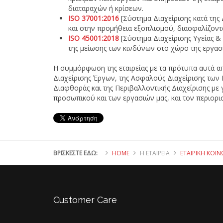
διαταραχών ή κρίσεων.
ISO 37001:2016
[Σύστημα Διαχείρισης κατά της
και στην προμήθεια εξοπλισμού, διασφαλίζοντ
ISO 45001:2018
[Σύστημα Διαχείρισης Υγείας &
της μείωσης των κινδύνων στο χώρο της εργασ
Η συμμόρφωση της εταιρείας με τα πρότυπα αυτά απ
Διαχείρισης Έργων, της Ασφαλούς Διαχείρισης των
Διαφθοράς και της Περιβαλλοντικής Διαχείρισης μ
προσωπικού και των εργασιών μας, και τον περιορι
ΒΡΊΣΚΕΣΤΕ ΕΔΏ:
HOME
Η ΕΤΑΙΡΕΊΑ
ΕΤΑΙΡΙΚΉ ΚΟΙ
Customer
Care