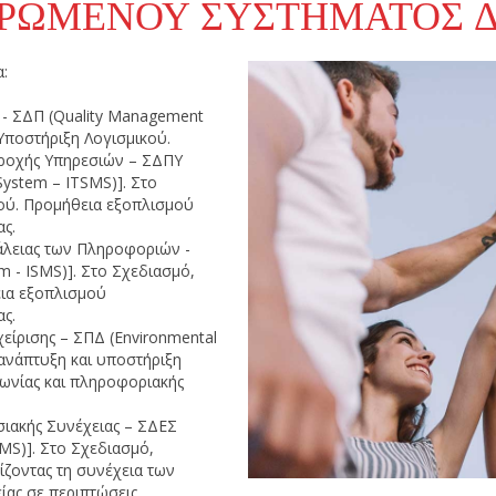
ΡΩΜΈΝΟΥ ΣΥΣΤΉΜΑΤΟΣ Δ
α:
 - ΣΔΠ (Quality Management
Υποστήριξη Λογισμικού.
αροχής Υπηρεσιών – ΣΔΠΥ
System – ITSMS)]. Στο
κού. Προμήθεια εξοπλισμού
ς.
άλειας των Πληροφοριών -
 - ISMS)]. Στο Σχεδιασμό,
εια εξοπλισμού
ς.
είρισης – ΣΠΔ (Environmental
ανάπτυξη και υποστήριξη
ωνίας και πληροφοριακής
σιακής Συνέχειας – ΣΔΕΣ
MS)]. Στο Σχεδιασμό,
ίζοντας τη συνέχεια των
ίας σε περιπτώσεις