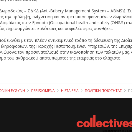
 Δωροδοκίας – ΣΔΚΔ (Anti-Bribery Management System – ABMS)]. Σ
ας την πρόληψη, ανίχνευση και αντιμετώπιση φαινομένων δωροδοκί
 Ασφάλειας στην Εργασία (Occupational health and safety (OH&S) m
ίας δημιουργώντας καλύτερες και ασφαλέστερες συνθήκες.
οδεικνύει με τον πλέον αντικειμενικό τρόπο τη δέσμευση της Διοίκη
 Πληροφοριών, της Παροχής Πιστοποιημένων Υπηρεσιών, της Επιχειρ
ε γνώμονα τον προσανατολισμό στην ικανοποίηση των πελατών μας, 
σμό του ανθρακικού αποτυπώματος της εταιρείας στο ελάχιστο.
ΝΩΝΙΚΉ ΕΥΘΎΝΗ
ΠΕΡΙΕΧΌΜΕΝΑ
Η ΕΤΑΙΡΕΊΑ
ΠΟΛΙΤΙΚΉ ΠΟΙΌΤΗΤΑΣ
Π